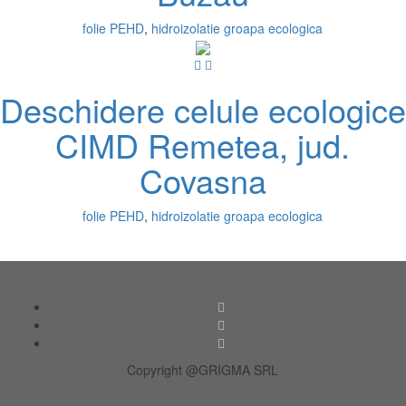
folie PEHD
,
hidroizolatie groapa ecologica
Deschidere celule ecologice
CIMD Remetea, jud.
Covasna
folie PEHD
,
hidroizolatie groapa ecologica
Copyright @GRIGMA SRL