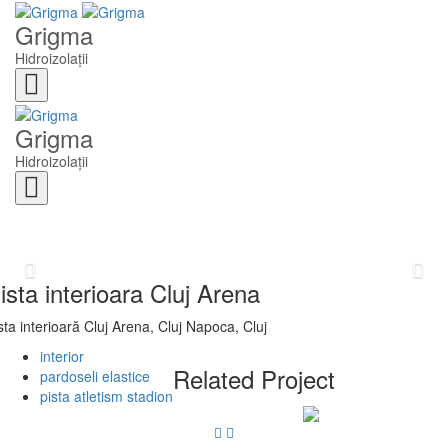
Grigma
Hidroizolații
Toggle
navigation
Grigma
Hidroizolații
Toggle
navigation
Previous
Nex
ista interioara Cluj Arena
sta interioară Cluj Arena, Cluj Napoca, Cluj
interior
Related Project
pardoseli elastice
pista atletism stadion