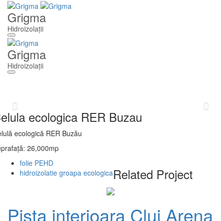
Grigma
Hidroizolații
Toggle
navigation
Grigma
Hidroizolații
Toggle
navigation
Previous
Nex
elula ecologica RER Buzau
lulă ecologică RER Buzău
prafață: 26,000mp
folie PEHD
Related Project
hidroizolatie groapa ecologica
Pista interioara Cluj Arena