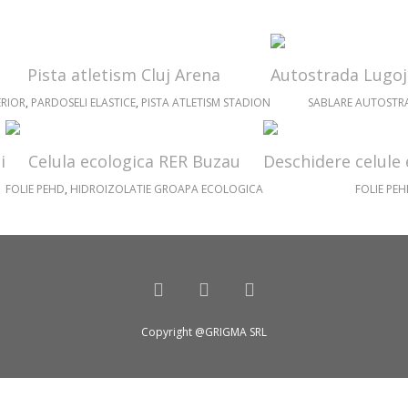
Pista atletism Cluj Arena
Autostrada Lugoj
ERIOR
,
PARDOSELI ELASTICE
,
PISTA ATLETISM STADION
SABLARE AUTOSTR
i
Celula ecologica RER Buzau
Deschidere celule
FOLIE PEHD
,
HIDROIZOLATIE GROAPA ECOLOGICA
FOLIE PE
Copyright @GRIGMA SRL