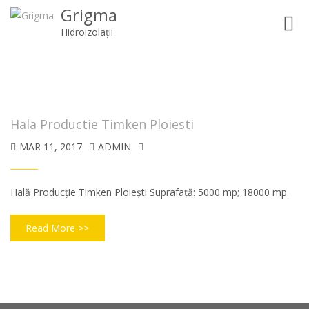
Grigma
Toggl
Hidroizolații
navig
Hala Productie Timken Ploiesti
MAR 11, 2017
ADMIN
Hală Producție Timken Ploiești Suprafață: 5000 mp; 18000 mp.
Read More >>